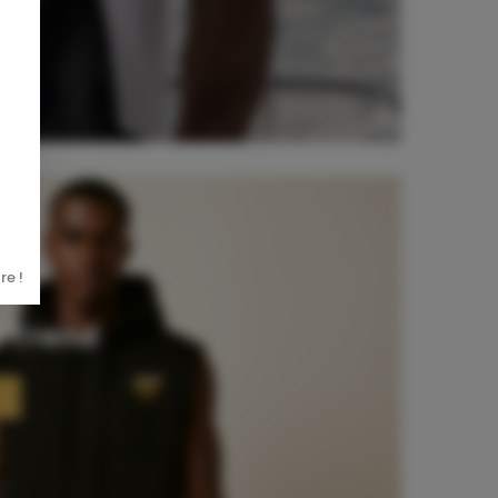
re !
 Trend