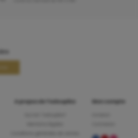
Lundi au Samedi de 10h à 18h
ière
nner
A propos de Tadoupika
Mon compte
Qui est Tadoupika?
Livraison
Mentions légales
Connexion
Conditions générales de ventes