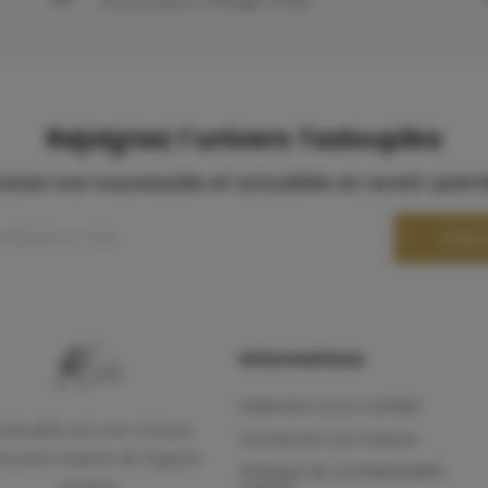
14 jours pour changer d'avis
Rejoignez l’univers Tadoupika​
evez nos nouveautés et actualités en avant-prem
S’abo
Informations
Paiement x3 x4 COFIDIS
adoupika est une marque
Confection sur mesure
ançaise inspirée de l'Egypte
Politique de confidentialité
antique.