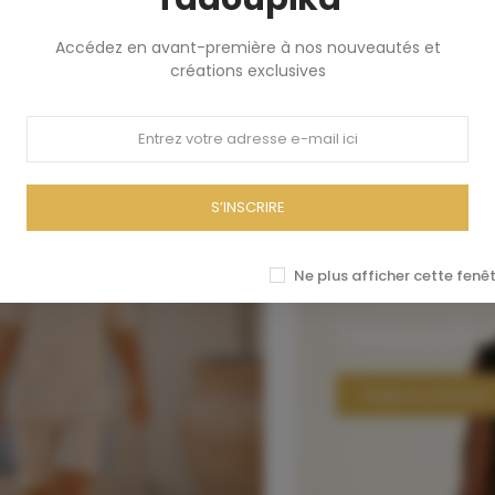
Accédez
en
avant-
première
à
nos
nouveautés
et
créations
exclusives
S’INSCRIRE
Ne plus afficher cette fenêt
Tadoupika
Style & Confort​