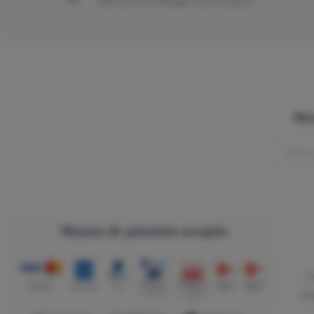
Retour & échange sous 14 jours
Rec
T
fr