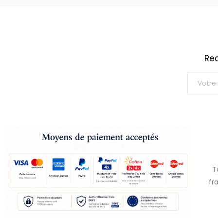
Rec
T
fr