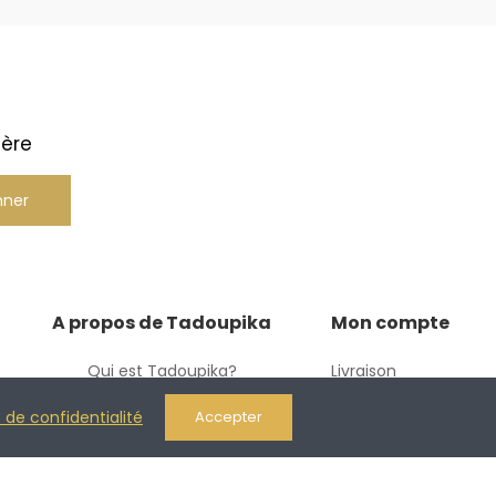
ière
nner
A propos de Tadoupika
Mon compte
Qui est Tadoupika?
Livraison
Mentions légales
Connexion
e de confidentialité
Accepter
Conditions générales de ventes
Nous contacter