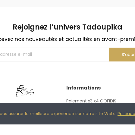
Rejoignez l’univers Tadoupika​
evez nos nouveautés et actualités en avant-prem
S’abo
Informations
Paiement x3 x4 COFIDIS
adoupika est une marque
Confection sur mesure
ous assurer la meilleure expérience sur notre site Web.
Politiqu
ançaise inspirée de l'Egypte
Politique de confidentialité
antique.
(RGPD)
Retours et remboursements