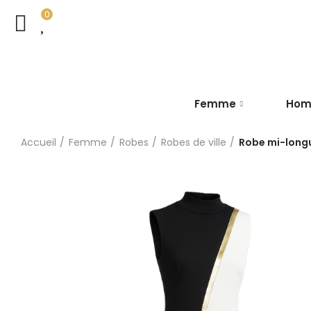
0
Femme
Ho
Accueil
Femme
Robes
Robes de ville
Robe mi-long