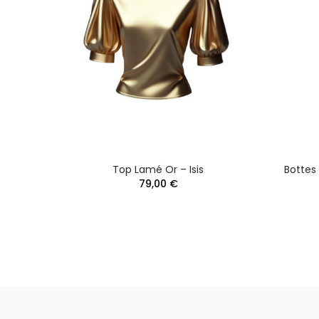
gos
Top Lamé Or – Isis
Bottes 
79,00 €