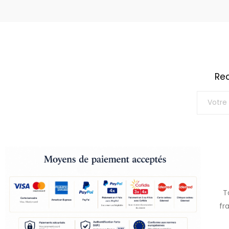
Rec
T
fr